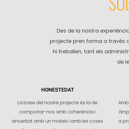
SO
Des de la nostra experiència
projecte pren forma a través 
hi treballen, tant els adminis
de l
HONESTEDAT
La base del nostre projecte és la de
Amb 
comportar-nos amb coherència i
àmpl
sinceritat amb un mateix i amb les coses
a pr