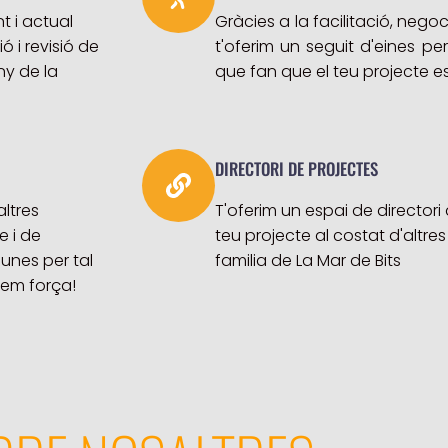
t i actual
Gràcies a la facilitació, negoc
 i revisió de
t'oferim un seguit d'eines per
ny de la
que fan que el teu projecte es
DIRECTORI DE PROJECTES
ltres
T'oferim un espai de directori
 i de
teu projecte al costat d'altre
unes per tal
familia de La Mar de Bits
 fem força!