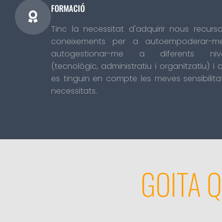
FORMACIÓ
Tinc la necessitat d'adquirir nous recurso
coneixements per a autoempoderar-m
autogestionar-me a diferents nive
(tecnològic, administratiu i organitzatiu) i 
es tinguin en compte les meves sensibilitat
necessitats.
GOITA 