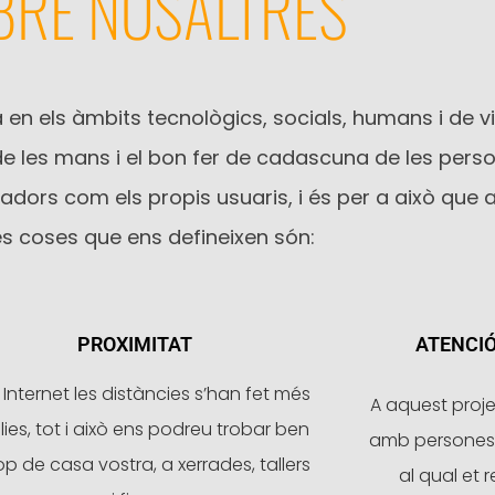
BRE NOSALTRES
 en els àmbits tecnològics, socials, humans i de vi
de les mans i el bon fer de cadascuna de les pers
tradors com els propis usuaris, i és per a això que
es coses que ens defineixen són:
PROXIMITAT
ATENCI
Internet les distàncies s’han fet més
A aquest proj
ies, tot i això ens podreu trobar ben
amb persones 
op de casa vostra, a xerrades, tallers
al qual et r