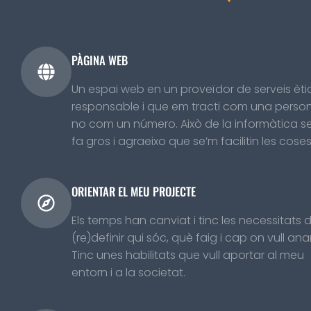
PÀGINA WEB
Un espai web en un proveïdor de serveis ètic
responsable i que em tracti com una person
no com un número. Això de la informàtica s
fa gros i agraeixo que se’m facilitin les coses
ORIENTAR EL MEU PROJECTE
Els temps han canviat i tinc les necessitats 
(re)definir qui sóc, què faig i cap on vull anar
Tinc unes habilitats que vull aportar al meu
entorn i a la societat.