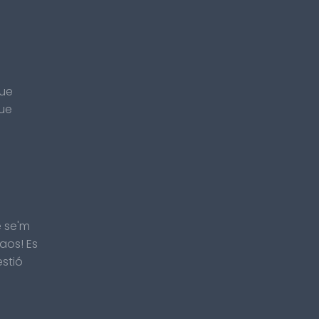
que
que
e se'm
aos! Es
estió