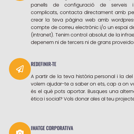
panells de configuració de serveis 
complicats, contacta directament amb pe
crear la teva pàgina web amb wordpress
compte de correu electrònic i/o un espai de
(intranet). Tenim control absolut de la infra
depenem ni de tercers ni de grans proveïdor
REDEFINIR-TE
A partir de la teva història personal i la del
volem ajudar-te a saber on ets, cap a on vo
és el què pots aportar. Busques una alterna
ètica i social? Vols donar ales al teu project
IMATGE CORPORATIVA