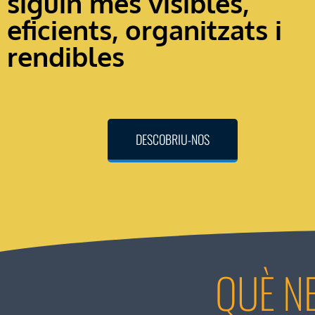
siguin més visibles,
eficients, organitzats i
rendibles
DESCOBRIU-NOS
QUÈ N