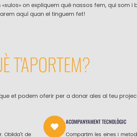
 «xulos» on expliquem què nassos fem, qui som i bl
arem aquí quan el tinguem fet!
È T'APORTEM?
que et podem oferir per a donar ales al teu projec
ACOMPANYAMENT TECNOLÒGIC
r. Oblida't de
Compartim les eines i metodo