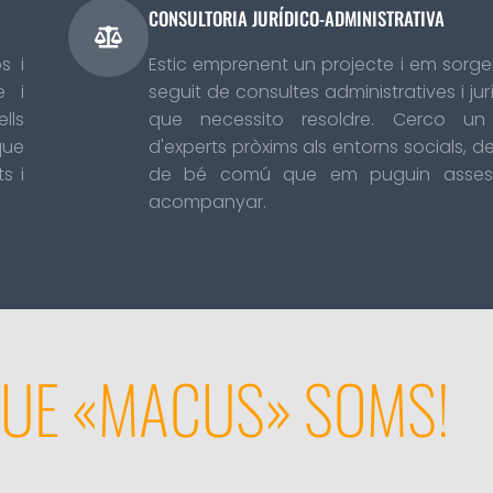
CONSULTORIA JURÍDICO-ADMINISTRATIVA
s i
Estic emprenent un projecte i em sorge
e i
seguit de consultes administratives i ju
lls
que necessito resoldre. Cerco un
que
d'experts pròxims als entorns socials, d
s i
de bé comú que em puguin assess
acompanyar.
QUE «MACUS» SOMS!