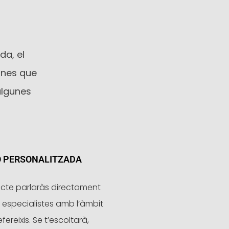
da, el
ones que
 algunes
Ó PERSONALITZADA
ecte parlaràs directament
especialistes amb l’àmbit
efereixis. Se t’escoltarà,