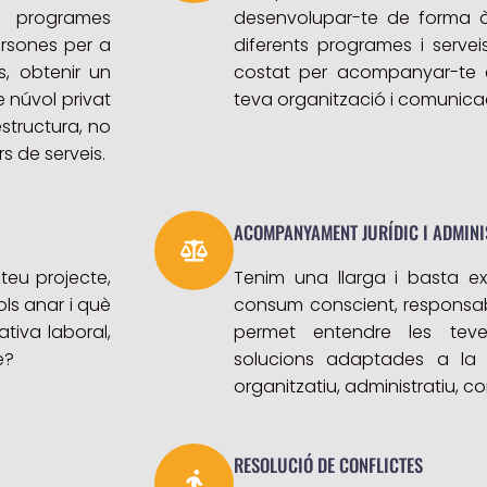
i programes
desenvolupar-te de forma àgi
rsones per a
diferents programes i servei
, obtenir un
costat per acompanyar-te en
 núvol privat
teva organització i comunicac
estructura, no
s de serveis.
ACOMPANYAMENT JURÍDIC I ADMINI
 teu projecte,
Tenim una llarga i basta ex
ls anar i què
consum conscient, responsabl
tiva laboral,
permet entendre les teves
e?
solucions adaptades a la t
organitzatiu, administratiu, co
RESOLUCIÓ DE CONFLICTES