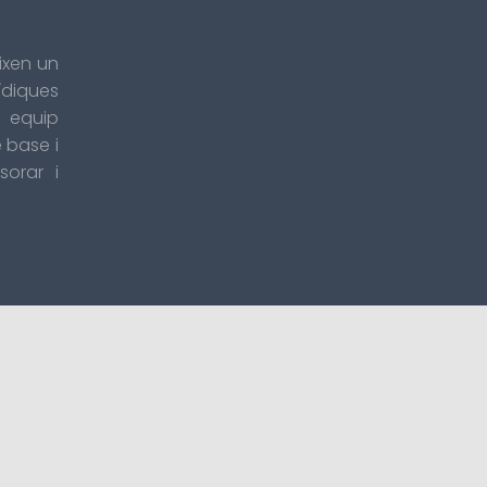
ixen un
rídiques
 equip
e base i
orar i