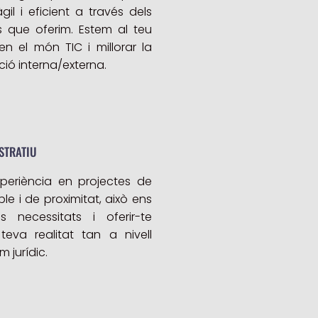
l i eficient a través dels
s que oferim. Estem al teu
 el món TIC i millorar la
ió interna/externa.
STRATIU
periència en projectes de
e i de proximitat, això ens
 necessitats i oferir-te
eva realitat tan a nivell
m jurídic.