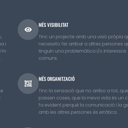
MÉS VISIBILITAT
,
Tinc un projecte amb una visió pròpia 
a i
necessito fer arribar a altres persones 
e'm
tinguin una problemàtica i/o interessos
.
comuns.
MÉS ORGANITZACIÓ
de
Tinc la sensació que no arribo a tot, qu
.
passen coses, que la meva vida és un c
fa evident perquè la comunicació i la g
amb les altres persones és erràtica.